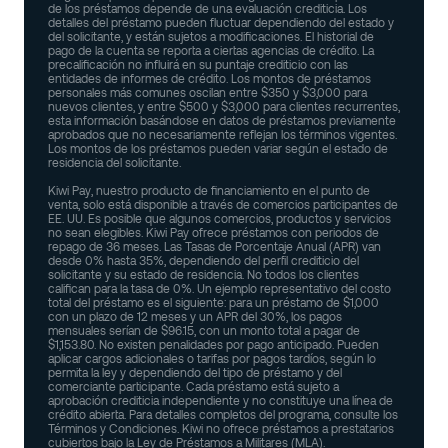
de los préstamos depende de una evaluación crediticia. Los
detalles del préstamo pueden fluctuar dependiendo del estado y
del solicitante, y están sujetos a modificaciones. El historial de
pago de la cuenta se reporta a ciertas agencias de crédito. La
precalificación no influirá en su puntaje crediticio con las
entidades de informes de crédito. Los montos de préstamos
personales más comunes oscilan entre $350 y $3,000 para
nuevos clientes, y entre $500 y $3,000 para clientes recurrentes,
esta información basándose en datos de préstamos previamente
aprobados que no necesariamente reflejan los términos vigentes.
Los montos de los préstamos pueden variar según el estado de
residencia del solicitante.
Kiwi Pay, nuestro producto de financiamiento en el punto de
venta, solo está disponible a través de comercios participantes de
EE. UU. Es posible que algunos comercios, productos y servicios
no sean elegibles. Kiwi Pay ofrece préstamos con periodos de
repago de 36 meses. Las Tasas de Porcentaje Anual (APR) van
desde 0% hasta 35%, dependiendo del perfil crediticio del
solicitante y su estado de residencia. No todos los clientes
califican para la tasa de 0%. Un ejemplo representativo del costo
total del préstamo es el siguiente: para un préstamo de $1,000
con un plazo de 12 meses y un APR del 30%, los pagos
mensuales serían de $96.15, con un monto total a pagar de
$1,153.80. No existen penalidades por pago anticipado. Pueden
aplicar cargos adicionales o tarifas por pagos tardíos, según lo
permita la ley y dependiendo del tipo de préstamo y del
comerciante participante. Cada préstamo está sujeto a
aprobación crediticia independiente y no constituye una línea de
crédito abierta. Para detalles completos del programa, consulte los
Términos y Condiciones. Kiwi no ofrece préstamos a prestatarios
cubiertos bajo la Ley de Préstamos a Militares (MLA).