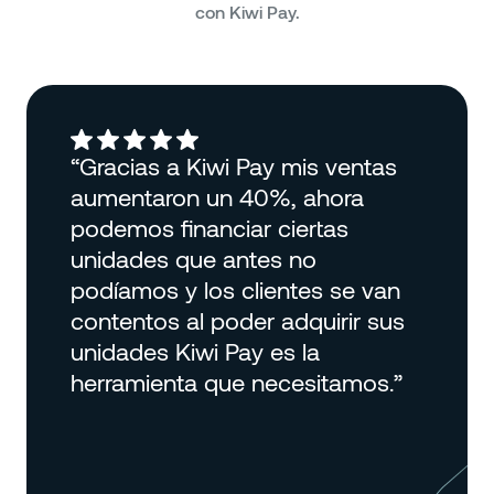
con Kiwi Pay.
 Kiwi Pay mis ventas
“Desde qu
on un 40%, ahora
trabajar c
inanciar ciertas
Sports, he
que antes no
sumamente 
y los clientes se van
ventas. C
al poder adquirir sus
ha benefi
iwi Pay es la
porque nos
ta que necesitamos.”
clientes d
sencilla y 
dándoles la
con el equ