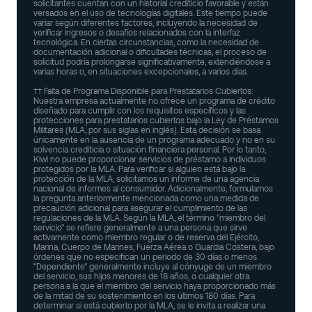
solicitantes cuentan con un historial crediticio favorable y están
versados en el uso de tecnologías digitales. Este tiempo puede
variar según diferentes factores, incluyendo la necesidad de
verificar ingresos o desafíos relacionados con la interfaz
tecnológica. En ciertas circunstancias, como la necesidad de
documentación adicional o dificultades técnicas, el proceso de
solicitud podría prolongarse significativamente, extendiéndose a
varias horas o, en situaciones excepcionales, a varios días.
†† Falta de Programa Disponible para Prestatarios Cubiertos:
Nuestra empresa actualmente no ofrece un programa de crédito
diseñado para cumplir con los requisitos específicos y las
protecciones para prestatarios cubiertos bajo la Ley de Préstamos
Militares (MLA, por sus siglas en inglés). Esta decisión se basa
únicamente en la ausencia de un programa adecuado y no en su
solvencia crediticia o situación financiera personal. Por lo tanto,
Kiwi no puede proporcionar servicios de préstamo a individuos
protegidos por la MLA. Para verificar si alguien está bajo la
protección de la MLA, solicitamos un informe de una agencia
nacional de informes al consumidor. Adicionalmente, formulamos
la pregunta anteriormente mencionada como una medida de
precaución adicional para asegurar el cumplimiento de las
regulaciones de la MLA. Según la MLA, el término "miembro del
servicio" se refiere generalmente a una persona que sirve
activamente como miembro regular o de reserva del Ejército,
Marina, Cuerpo de Marines, Fuerza Aérea o Guardia Costera, bajo
órdenes que no especifican un periodo de 30 días o menos.
"Dependiente" generalmente incluye al cónyuge de un miembro
del servicio, sus hijos menores de 18 años, o cualquier otra
persona a la que el miembro del servicio haya proporcionado más
de la mitad de su sostenimiento en los últimos 180 días. Para
determinar si está cubierto por la MLA, se le invita a realizar una