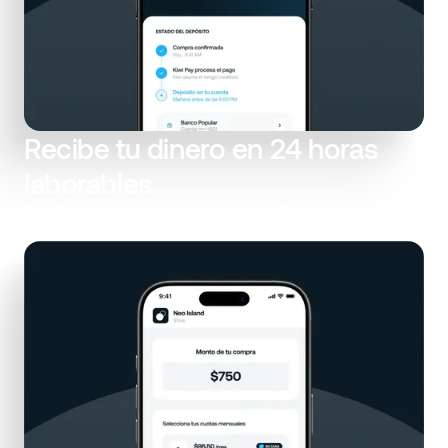
Recibe tu dinero en 24 horas
laborables
Tu cliente paga poco a poco, tu recibes el pago rápido
y sin riesgos.