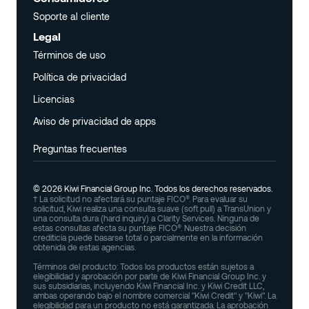
Soporte al cliente
Soporte al cliente
Legal
Términos de uso
Términos de uso
Política de privacidad
Política de privacidad
Licencias
Licencias
Aviso de privacidad de apps
Aviso de privacidad de apps
Preguntas frecuentes
Preguntas frecuentes
© 2026 Kiwi Financial Group Inc. Todos los derechos reservados.
† La solicitud no afectará su puntaje FICO®. Para evaluar su
solicitud, Kiwi realiza una consulta suave (soft pull) a TransUnion y
una consulta dura (hard inquiry) a Clarity Services. Ninguna de
estas consultas afecta su puntaje FICO®. Nuestra decisión
crediticia puede basarse total o parcialmente en la información
obtenida de estas agencias.
Términos del producto: Todos los productos están sujetos a
elegibilidad y aprobación por parte de Kiwi Financial Group Inc. y
sus subsidiarias, incluyendo Kiwi Financial Inc. y Kiwi Credit LLC,
ambas operando bajo el nombre comercial "Kiwi Credit" y "Kiwi". La
elegibilidad para un producto no está garantizada. La aprobación