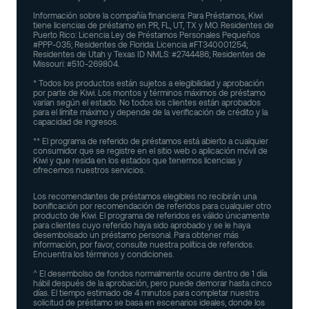
Información sobre la compañía financiera: Para Préstamos, Kiwi
tiene licencias de préstamo en PR, FL, UT, TX y MO. Residentes de
Puerto Rico: Licencia Ley de Préstamos Personales Pequeños
#PPP-035; Residentes de Florida: Licencia #FT340001254;
Residentes de Utah y Texas ID NMLS: #2744486; Residentes de
Missouri: #510-269804.
* Todos los productos están sujetos a elegibilidad y aprobación
por parte de Kiwi. Los montos y términos máximos de préstamo
varían según el estado. No todos los clientes están aprobados
para el límite máximo y depende de la verificación de crédito y la
capacidad de ingresos.
** El programa de referido de préstamos está abierto a cualquier
consumidor que se registre en el sitio web o aplicación móvil de
Kiwi y que resida en los estados que tenemos licencias y
ofrecemos nuestros servicios.
Los recomendantes de préstamos elegibles no recibirán una
bonificación por recomendación de referidos para cualquier otro
producto de Kiwi. El programa de referidos es válido únicamente
para clientes cuyo referido haya sido aprobado y se le haya
desembolsado un préstamo personal. Para obtener más
información, por favor, consulte nuestra política de referidos.
Encuentra los términos y condiciones.
^ El desembolso de fondos normalmente ocurre dentro de 1 día
hábil después de la aprobación, pero puede demorar hasta cinco
días. El tiempo estimado de 4 minutos para completar nuestra
solicitud de préstamo se basa en escenarios ideales, donde los