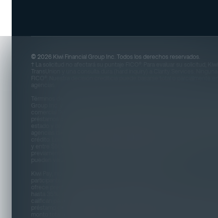
© 2026 Kiwi Financial Group Inc. Todos los derechos reservados.
† La solicitud no afectará su puntaje FICO®. Para evaluar su solicitud, Kiwi
TransUnion y una consulta dura (hard inquiry) a Clarity Services. Ningun
FICO®. Nuestra decisión crediticia puede basarse total o parcialmente e
agencias.
Términos del producto: Todos los productos están sujetos a elegibilidad 
Group Inc. y sus subsidiarias, incluyendo Kiwi Financial Inc. y Kiwi Cred
comercial "Kiwi Credit" y "Kiwi". La elegibilidad para un producto no está
préstamos depende de una evaluación crediticia. Los detalles del prés
estado y del solicitante, y están sujetos a modificaciones. El historial de
agencias de crédito. La precalificación no influirá en su puntaje crediti
crédito. Los montos de préstamos personales más comunes oscilan ent
y entre $500 y $3,000 para clientes recurrentes, esta información ba
previamente aprobados que no necesariamente reflejan los términos vi
pueden variar según el estado de residencia del solicitante.
Kiwi Pay, nuestro producto de financiamiento en el punto de venta, solo
participantes de EE. UU. Es posible que algunos comercios, productos y s
ofrece préstamos con periodos de repago de 36 meses. Las Tasas de 
hasta 35%, dependiendo del perfil crediticio del solicitante y su estado 
califican para la tasa de 0%. Un ejemplo representativo del costo total d
préstamo de $1,000 con un plazo de 12 meses y un APR del 30%, los pa
monto total a pagar de $1,153.80. No existen penalidades por pago antic