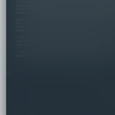
o tarifas por pagos tardíos, según lo permita la ley y dependiendo del t
participante. Cada préstamo está sujeto a aprobación crediticia indepen
crédito abierta. Para detalles completos del programa, consulte los Térm
préstamos a prestatarios cubiertos bajo la Ley de Préstamos a Militares 
Información sobre la compañía financiera: Para Préstamos, Kiwi tiene lic
MO. Residentes de Puerto Rico: Licencia Ley de Préstamos Personales
Florida: Licencia #FT340001254; Residentes de Utah y Texas ID NMLS: #
269804.
* Todos los productos están sujetos a elegibilidad y aprobación por part
máximos de préstamo varían según el estado. No todos los clientes está
depende de la verificación de crédito y la capacidad de ingresos.
** El programa de referido de préstamos está abierto a cualquier consumi
aplicación móvil de Kiwi y que resida en los estados que tenemos licenc