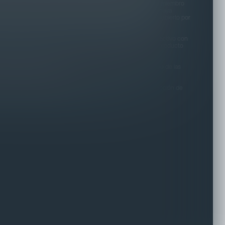
enos. "Dependiente" generalmente incluye al cónyuge de un miembro
os, o cualquier otra persona a la que el miembro del servicio haya
tenimiento en los últimos 180 días. Para determinar si está cubierto por
ta de registro único a través del sitio web oficial de la MLA.
ponible solo para aquellos usuarios que tengan un producto activo con
it Builder. El producto no es accesible para clientes sin un producto
s de marca son propiedad de sus respectivos dueños. El uso de las
espaldo por parte de ellos.
nc. 33 Calle Resolución, Suite 803-A, San Juan PR 00920. Dirección de
ncisco Ste 200 PMB 1123 San Juan, PR 00901-1607