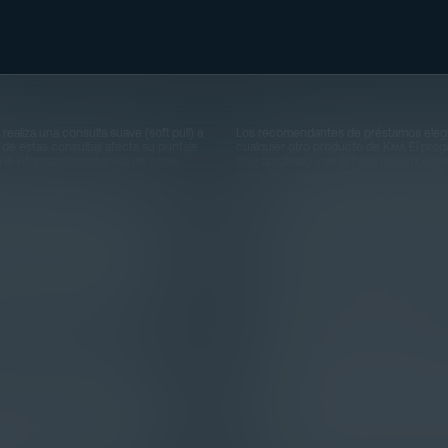
 realiza una consulta suave (soft pull) a
Los recomendantes de préstamos elegib
a de estas consultas afecta su puntaje
cualquier otro producto de Kiwi. El pro
n la información obtenida de estas
sido aprobado y se le haya desembolsad
consulte nuestra política de referidos. 
y aprobación por parte de Kiwi Financial
^ El desembolso de fondos normalmente
it LLC, ambas operando bajo el nombre
demorar hasta cinco días. El tiempo es
 garantizada. La aprobación de los
basa en escenarios ideales, donde los so
tamo pueden fluctuar dependiendo del
en el uso de tecnologías digitales. Est
 pago de la cuenta se reporta a ciertas
de verificar ingresos o desafíos relacio
cio con las entidades de informes de
necesidad de documentación adicional o 
re $350 y $3,000 para nuevos clientes,
significativamente, extendiéndose a vari
sándose en datos de préstamos
gentes. Los montos de los préstamos
†† Falta de Programa Disponible para P
programa de crédito diseñado para cumpl
cubiertos bajo la Ley de Préstamos Milit
 está disponible a través de comercios
en la ausencia de un programa adecuado 
ervicios no sean elegibles. Kiwi Pay
tanto, Kiwi no puede proporcionar servic
Porcentaje Anual (APR) van desde 0%
alguien está bajo la protección de la M
de residencia. No todos los clientes
consumidor. Adicionalmente, formulam
el préstamo es el siguiente: para un
precaución adicional para asegurar el c
gos mensuales serían de $96.15, con un
"miembro del servicio" se refiere gene
ipado. Pueden aplicar cargos adicionales
de reserva del Ejército, Marina, Cuerpo