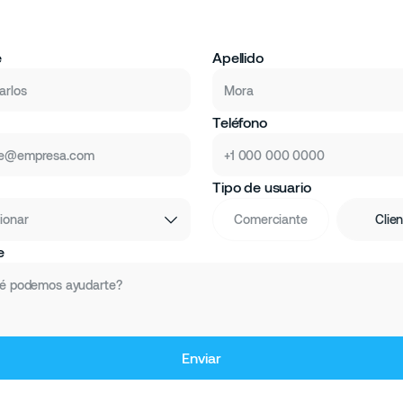
e
Apellido
Teléfono
Tipo de usuario
ionar
Comerciante
Clie
e