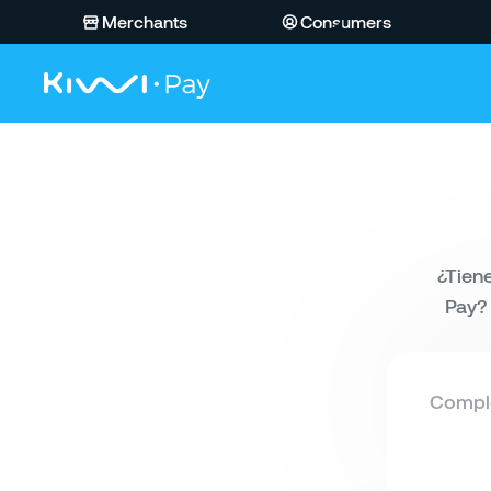
Merchants
Consumers
¿Tien
Pay?
Comple