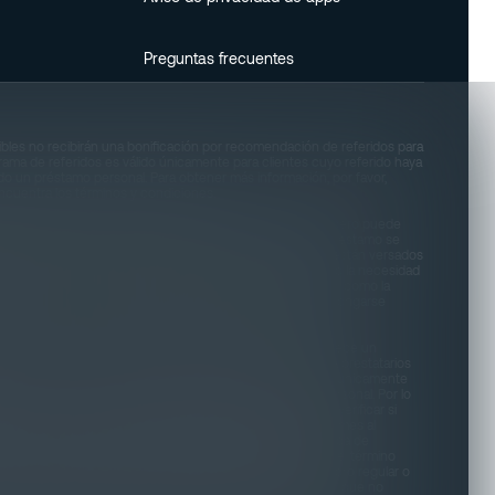
Aviso de privacidad de apps
Preguntas frecuentes
Preguntas frecuentes
les no recibirán una bonificación por recomendación de referidos para
grama de referidos es válido únicamente para clientes cuyo referido haya
o un préstamo personal. Para obtener más información, por favor,
Encuentra los términos y condiciones.
 ocurre dentro de 1 día hábil después de la aprobación, pero puede
timado de 4 minutos para completar nuestra solicitud de préstamo se
licitantes cuentan con un historial crediticio favorable y están versados
e tiempo puede variar según diferentes factores, incluyendo la necesidad
nados con la interfaz tecnológica. En ciertas circunstancias, como la
dificultades técnicas, el proceso de solicitud podría prolongarse
as horas o, en situaciones excepcionales, a varios días.
restatarios Cubiertos: Nuestra empresa actualmente no ofrece un
ir con los requisitos específicos y las protecciones para prestatarios
ares (MLA, por sus siglas en inglés). Esta decisión se basa únicamente
y no en su solvencia crediticia o situación financiera personal. Por lo
ios de préstamo a individuos protegidos por la MLA. Para verificar si
LA, solicitamos un informe de una agencia nacional de informes al
os la pregunta anteriormente mencionada como una medida de
umplimiento de las regulaciones de la MLA. Según la MLA, el término
ralmente a una persona que sirve activamente como miembro regular o
 de Marines, Fuerza Aérea o Guardia Costera, bajo órdenes que no