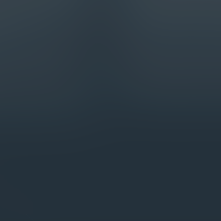
ipo de préstamo y del comerciante
especifican un periodo de 30 días o m
diente y no constituye una línea de
del servicio, sus hijos menores de 18 añ
inos y Condiciones. Kiwi no ofrece
proporcionado más de la mitad de su sos
(MLA).
la MLA, se le invita a realizar una consul
encias de préstamo en PR, FL, UT, TX y
§ Credit Monitoring es un producto dis
 Pequeños #PPP-035; Residentes de
Kiwi, ya sea un préstamo personal o Cred
2744486; Residentes de Missouri: #510-
activo.
Todas las marcas comerciales y nombre
e de Kiwi. Los montos y términos
mismas no implica ninguna afiliación ni r
n aprobados para el límite máximo y
Dirección Física: Kiwi Financial Group I
Correspondencia: 151 Calle de San Fra
dor que se registre en el sitio web o
ias y ofrecemos nuestros servicios.