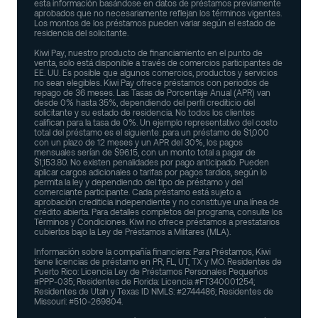
esta información basándose en datos de préstamos previamente
aprobados que no necesariamente reflejan los términos vigentes.
Los montos de los préstamos pueden variar según el estado de
residencia del solicitante.
Kiwi Pay, nuestro producto de financiamiento en el punto de
venta, solo está disponible a través de comercios participantes de
EE. UU. Es posible que algunos comercios, productos y servicios
no sean elegibles. Kiwi Pay ofrece préstamos con periodos de
repago de 36 meses. Las Tasas de Porcentaje Anual (APR) van
desde 0% hasta 35%, dependiendo del perfil crediticio del
solicitante y su estado de residencia. No todos los clientes
califican para la tasa de 0%. Un ejemplo representativo del costo
total del préstamo es el siguiente: para un préstamo de $1,000
con un plazo de 12 meses y un APR del 30%, los pagos
mensuales serían de $96.15, con un monto total a pagar de
$1,153.80. No existen penalidades por pago anticipado. Pueden
aplicar cargos adicionales o tarifas por pagos tardíos, según lo
permita la ley y dependiendo del tipo de préstamo y del
comerciante participante. Cada préstamo está sujeto a
aprobación crediticia independiente y no constituye una línea de
crédito abierta. Para detalles completos del programa, consulte los
Términos y Condiciones. Kiwi no ofrece préstamos a prestatarios
cubiertos bajo la Ley de Préstamos a Militares (MLA).
Información sobre la compañía financiera: Para Préstamos, Kiwi
tiene licencias de préstamo en PR, FL, UT, TX y MO. Residentes de
Puerto Rico: Licencia Ley de Préstamos Personales Pequeños
#PPP-035; Residentes de Florida: Licencia #FT340001254;
Residentes de Utah y Texas ID NMLS: #2744486; Residentes de
Missouri: #510-269804.