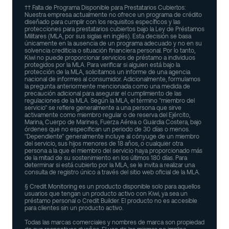
†† Falta de Programa Disponible para Prestatarios Cubiertos:
Nuestra empresa actualmente no ofrece un programa de crédito
diseñado para cumplir con los requisitos específicos y las
protecciones para prestatarios cubiertos bajo la Ley de Préstamos
Militares (MLA, por sus siglas en inglés). Esta decisión se basa
únicamente en la ausencia de un programa adecuado y no en su
solvencia crediticia o situación financiera personal. Por lo tanto,
Kiwi no puede proporcionar servicios de préstamo a individuos
protegidos por la MLA. Para verificar si alguien está bajo la
protección de la MLA, solicitamos un informe de una agencia
nacional de informes al consumidor. Adicionalmente, formulamos
la pregunta anteriormente mencionada como una medida de
precaución adicional para asegurar el cumplimiento de las
regulaciones de la MLA. Según la MLA, el término "miembro del
servicio" se refiere generalmente a una persona que sirve
activamente como miembro regular o de reserva del Ejército,
Marina, Cuerpo de Marines, Fuerza Aérea o Guardia Costera, bajo
órdenes que no especifican un periodo de 30 días o menos.
"Dependiente" generalmente incluye al cónyuge de un miembro
del servicio, sus hijos menores de 18 años, o cualquier otra
persona a la que el miembro del servicio haya proporcionado más
de la mitad de su sostenimiento en los últimos 180 días. Para
determinar si está cubierto por la MLA, se le invita a realizar una
consulta de registro único a través del sitio web oficial de la MLA.
§ Credit Monitoring es un producto disponible solo para aquellos
usuarios que tengan un producto activo con Kiwi, ya sea un
préstamo personal o Credit Builder. El producto no es accesible
para clientes sin un producto activo.
Todas las marcas comerciales y nombres de marca son propiedad