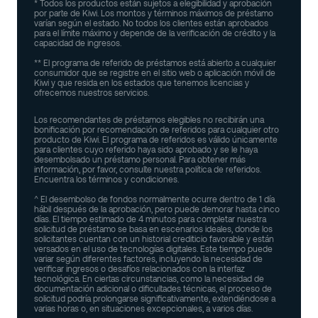
* Todos los productos están sujetos a elegibilidad y aprobación
por parte de Kiwi. Los montos y términos máximos de préstamo
varían según el estado. No todos los clientes están aprobados
para el límite máximo y depende de la verificación de crédito y la
capacidad de ingresos.
** El programa de referido de préstamos está abierto a cualquier
consumidor que se registre en el sitio web o aplicación móvil de
Kiwi y que resida en los estados que tenemos licencias y
ofrecemos nuestros servicios.
Los recomendantes de préstamos elegibles no recibirán una
bonificación por recomendación de referidos para cualquier otro
producto de Kiwi. El programa de referidos es válido únicamente
para clientes cuyo referido haya sido aprobado y se le haya
desembolsado un préstamo personal. Para obtener más
información, por favor, consulte nuestra política de referidos.
Encuentra los términos y condiciones.
^ El desembolso de fondos normalmente ocurre dentro de 1 día
hábil después de la aprobación, pero puede demorar hasta cinco
días. El tiempo estimado de 4 minutos para completar nuestra
solicitud de préstamo se basa en escenarios ideales, donde los
solicitantes cuentan con un historial crediticio favorable y están
versados en el uso de tecnologías digitales. Este tiempo puede
variar según diferentes factores, incluyendo la necesidad de
verificar ingresos o desafíos relacionados con la interfaz
tecnológica. En ciertas circunstancias, como la necesidad de
documentación adicional o dificultades técnicas, el proceso de
solicitud podría prolongarse significativamente, extendiéndose a
varias horas o, en situaciones excepcionales, a varios días.