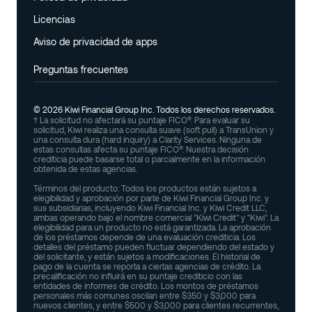
Política de privacidad
Licencias
Licencias
Aviso de privacidad de apps
Aviso de privacidad de apps
Preguntas frecuentes
Preguntas frecuentes
© 2026 Kiwi Financial Group Inc. Todos los derechos reservados.
† La solicitud no afectará su puntaje FICO®. Para evaluar su
solicitud, Kiwi realiza una consulta suave (soft pull) a TransUnion y
una consulta dura (hard inquiry) a Clarity Services. Ninguna de
estas consultas afecta su puntaje FICO®. Nuestra decisión
crediticia puede basarse total o parcialmente en la información
obtenida de estas agencias.
Términos del producto: Todos los productos están sujetos a
elegibilidad y aprobación por parte de Kiwi Financial Group Inc. y
sus subsidiarias, incluyendo Kiwi Financial Inc. y Kiwi Credit LLC,
ambas operando bajo el nombre comercial "Kiwi Credit" y "Kiwi". La
elegibilidad para un producto no está garantizada. La aprobación
de los préstamos depende de una evaluación crediticia. Los
detalles del préstamo pueden fluctuar dependiendo del estado y
del solicitante, y están sujetos a modificaciones. El historial de
pago de la cuenta se reporta a ciertas agencias de crédito. La
precalificación no influirá en su puntaje crediticio con las
entidades de informes de crédito. Los montos de préstamos
personales más comunes oscilan entre $350 y $3,000 para
nuevos clientes, y entre $500 y $3,000 para clientes recurrentes,